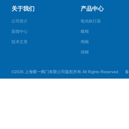
关于我们
产品中心
公司简介
电动执行器
新闻中心
蝶阀
技术文章
闸阀
球阀
调节阀
©2026 上海蝶一阀门有限公司版权所有 All Rights Reserved.
备
截止阀
其它阀门
阀门控制箱
煤矿专用系列
电动阀门配件