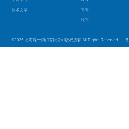
技术文章
闸阀
球阀
调节阀
©2026 上海蝶一阀门有限公司版权所有 All Rights Reserved.
备
截止阀
其它阀门
阀门控制箱
煤矿专用系列
电动阀门配件