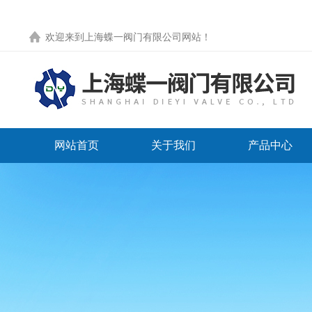
欢迎来到
上海蝶一阀门有限公司网站
！
网站首页
关于我们
产品中心