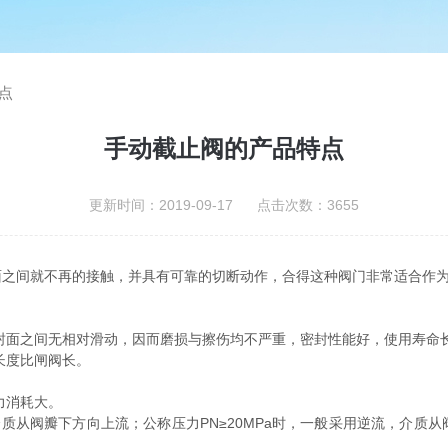
点
手动截止阀的产品特点
更新时间：2019-09-17 点击次数：3655
面之间就不再的接触，并具有可靠的切断动作，合得这种阀门非常适合作
密封面之间无相对滑动，因而磨损与擦伤均不严重，密封性能好，使用寿命
长度比闸阀长。
力消耗大。
流，介质从阀瓣下方向上流；公称压力PN≥20MPa时，一般采用逆流，