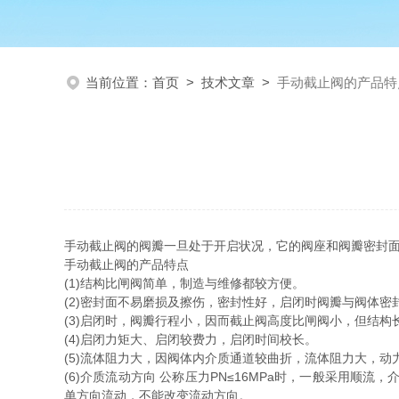
当前位置：
首页
>
技术文章
>
手动截止阀的产品特
手动截止阀的阀瓣一旦处于开启状况，它的阀座和阀瓣密封
手动截止阀的产品特点
(1)结构比闸阀简单，制造与维修都较方便。
(2)密封面不易磨损及擦伤，密封性好，启闭时阀瓣与阀体
(3)启闭时，阀瓣行程小，因而截止阀高度比闸阀小，但结构
(4)启闭力矩大、启闭较费力，启闭时间校长。
(5)流体阻力大，因阀体内介质通道较曲折，流体阻力大，动
(6)介质流动方向 公称压力PN≤16MPa时，一般采用顺
单方向流动，不能改变流动方向。