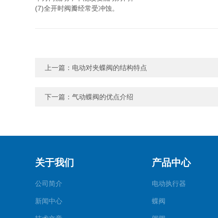
(7)全开时阀瓣经常受冲蚀。
上一篇：
电动对夹蝶阀的结构特点
下一篇：
气动蝶阀的优点介绍
关于我们
产品中心
公司简介
电动执行器
新闻中心
蝶阀