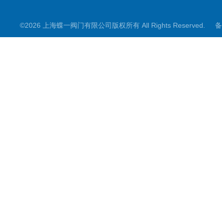
调节阀
©2026 上海蝶一阀门有限公司版权所有 All Rights Reserved.
备
截止阀
其它阀门
阀门控制箱
煤矿专用系列
电动阀门配件