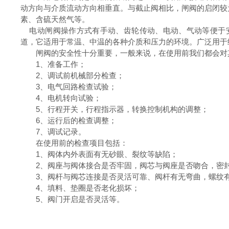
动方向与介质流动方向相垂直。与截止阀相比，闸阀的启闭较
素、含硫天然气等。
电动闸阀操作方式有手动、齿轮传动、电动、气动等便于安
道，它适用于常温、中温的各种介质和压力的环境。广泛用于
闸阀的安全性十分重要，一般来说，在使用前我们都会对其
1、准备工作；
2、调试前机械部分检查；
3、电气回路检查试验；
4、电机转向试验；
5、行程开关，行程指示器，转换控制机构的调整；
6、运行后的检查调整；
7、调试记录。
在使用前的检查项目包括：
1、阀体内外表面有无砂眼、裂纹等缺陷；
2、阀座与阀体接合是否牢固，阀芯与阀座是否吻合，密
3、阀杆与阀芯连接是否灵活可靠、阀杆有无弯曲，螺纹
4、填料、垫圈是否老化损坏；
5、阀门开启是否灵活等。