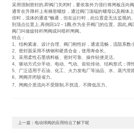
采用强制密封的,即阀门关闭时，要依靠外力强行将闸板压向
通常在升降杆上有梯形螺纹，通过阀门顶端的螺母以及阀体上
倍时，流体的通道*畅通，但在运行时，此位置是无法监视的
到顶点位置上,再倒回1/2－1圈,作为全开阀门的位置。因此
阀门叫做旋转杆闸阀或叫暗杆闸阀。
特点：
1、结构紧凑、设计合理、阀门刚性好，通道流畅，流阻系数
2、密封面采用不锈钢和硬质合金，使用寿命长。
3、采用柔性石墨填料板、密封可靠、操作轻便灵活。
4、驱动方式分手动、电动、气动、齿轮传动、结构形式；弹
5、广泛适用于石油、化工、火力发电厂等油品、水、蒸汽管
6、闸阀开闭较省力。
7、闸阀介质流向不受限制,不扰流、不降低压力。
上一篇：
电动球阀的应用特点了解下呢