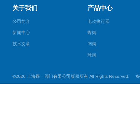
关于我们
产品中心
公司简介
电动执行器
新闻中心
蝶阀
技术文章
闸阀
球阀
调节阀
©2026 上海蝶一阀门有限公司版权所有 All Rights Reserved.
备
截止阀
其它阀门
阀门控制箱
煤矿专用系列
电动阀门配件