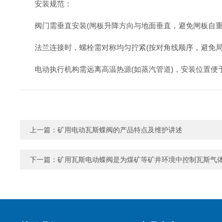
安装规范：
阀门需垂直安装(闸板升降方向与地面垂直，避免闸板自重导致
法兰连接时，螺栓需对称均匀拧紧(按对角线顺序，避免局
电动执行机构需远离高温热源(如蒸汽管道)，安装位置便于操作和维
上一篇：
矿用电动瓦斯蝶阀的产品特点及维护讲述
下一篇：
矿用瓦斯电动蝶阀是为煤矿等矿井环境中控制瓦斯气