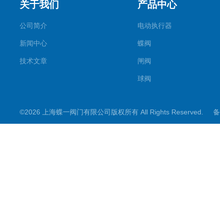
关于我们
产品中心
公司简介
电动执行器
新闻中心
蝶阀
技术文章
闸阀
球阀
调节阀
©2026 上海蝶一阀门有限公司版权所有 All Rights Reserved.
备
截止阀
其它阀门
阀门控制箱
煤矿专用系列
电动阀门配件