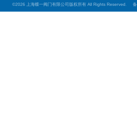
©2026 上海蝶一阀门有限公司版权所有 All Rights Reserved.
备
截止阀
其它阀门
阀门控制箱
煤矿专用系列
电动阀门配件