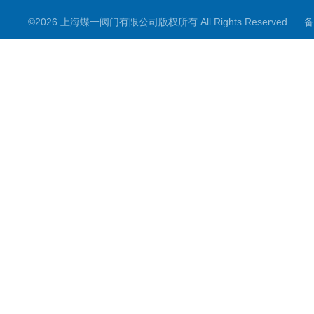
©2026 上海蝶一阀门有限公司版权所有 All Rights Reserved.
备
截止阀
其它阀门
阀门控制箱
煤矿专用系列
电动阀门配件