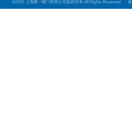
©2026 上海蝶一阀门有限公司版权所有 All Rights Reserved.
备
截止阀
其它阀门
阀门控制箱
煤矿专用系列
电动阀门配件