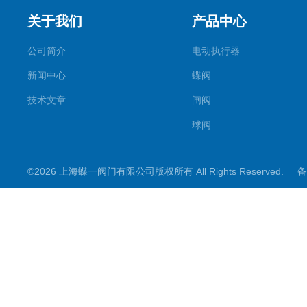
关于我们
产品中心
公司简介
电动执行器
新闻中心
蝶阀
技术文章
闸阀
球阀
调节阀
©2026 上海蝶一阀门有限公司版权所有 All Rights Reserved.
备
截止阀
其它阀门
阀门控制箱
煤矿专用系列
电动阀门配件