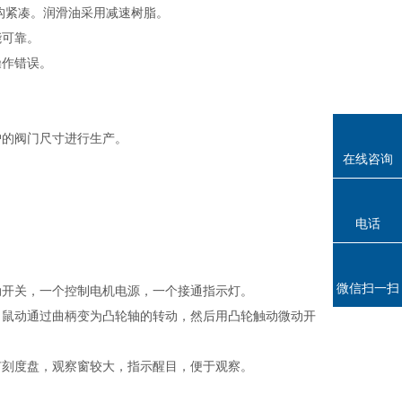
构紧凑。润滑油采用减速树脂。
能可靠。
操作错误。
。
户的阀门尺寸进行生产。
在线咨询
电话
微信扫一扫
动开关，一个控制电机电源，一个接通指示灯。
向鼠动通过曲柄变为凸轮轴的转动，然后用凸轮触动微动开
有刻度盘，观察窗较大，指示醒目，便于观察。