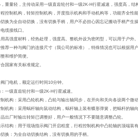
2K-H
小，重量轻，主传动采用一级直齿轮付和一级
行星减速，强度高，结
行程控制机构，转矩控制机构，开度指示机构和手动机构等，功能齐全性
动切换为全自动切换，没有切换手柄，用户不必担心因忘记搬动手柄产生
个电缆接线口。
采用高强度材料，经热处理，强度高。整机外设为密闭型，可以用于户外
户推荐一种与阀门的连接尺寸（我公司的标准），特殊情况也可以根据用
调整和维护简便。
符合国家有关标准规定。
：
10
：阀门电机，额定运行时间
分钟。
2K-H
动：一级直齿轮付和一级
行星减速。
控制机构：采用凸轮机构，凸轮与输出轴同步，在开向和关向各设两个微
控制机构：采用蜗杆轴向鼠动结构，蜗杆轴上装有蝶形弹簧，把蜗杆的轴
产品出厂时输出转矩已调整好，用户一般情况下不要随意调整凸轮。
指示结构：用于现场指示阀门开启程度，行程控制机构中凸轮轴的顶端装
动切换：为全自动切换结构，没有切换用的手柄。