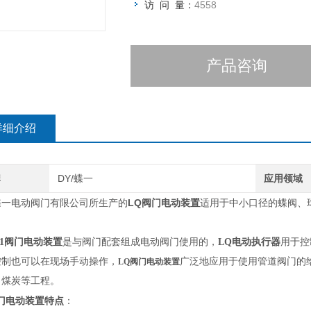
访 问 量：
4558
产品咨询
详细介绍
牌
DY/蝶一
应用领域
LQ
蝶一电动阀门有限公司所生产的
阀门电动装置
适用于中小口径的蝶阀、
0-1阀门电动装置
是与阀门配套组成
电动阀门
使用的，
LQ电动执行器
用于控
控制也可以在现场手动操作，
广泛地应用于使用管道阀门的
LQ阀门电动装置
、煤炭等工程。
门电动装置
特点
：