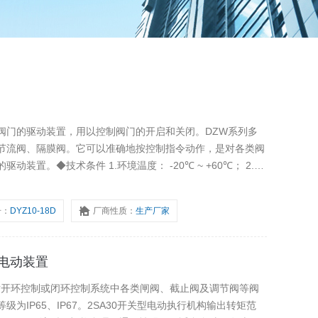
阀门的驱动装置，用以控制阀门的开启和关闭。DZW系列多
节流阀、隔膜阀。它可以准确地按控制指令动作，是对各类阀
境温度： -20℃ ~ +60℃； 2.相
对湿度： 不大于95%（25℃时）； 3.工作环境： 无易燃，易爆和强腐蚀介质； 4.
号：
DYZ10-18D
厂商性质：
生产厂家
转电动装置
于对开环控制或闭环控制系统中各类闸阀、截止阀及调节阀等阀
为IP65、IP67。2SA30开关型电动执行机构输出转矩范