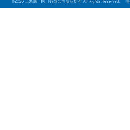
©2026 上海蝶一阀门有限公司版权所有 All Rights Reserved.
备
截止阀
其它阀门
阀门控制箱
煤矿专用系列
电动阀门配件